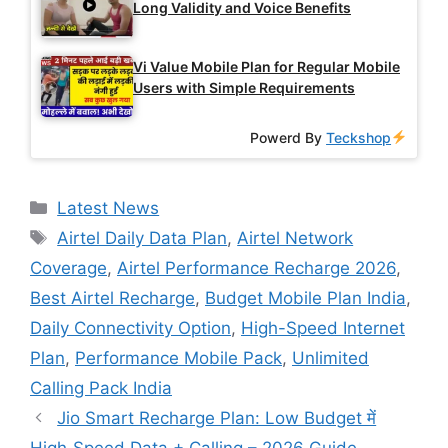
Long Validity and Voice Benefits
Vi Value Mobile Plan for Regular Mobile
Users with Simple Requirements
Powerd By
Teckshop
Categories
Latest News
Tags
Airtel Daily Data Plan
,
Airtel Network
Coverage
,
Airtel Performance Recharge 2026
,
Best Airtel Recharge
,
Budget Mobile Plan India
,
Daily Connectivity Option
,
High-Speed Internet
Plan
,
Performance Mobile Pack
,
Unlimited
Calling Pack India
Jio Smart Recharge Plan: Low Budget में
High‑Speed Data + Calling – 2026 Guide