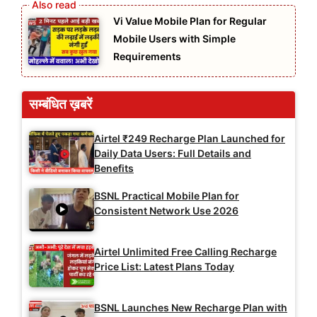
Vi Value Mobile Plan for Regular
Mobile Users with Simple
Requirements
सम्बंधित ख़बरें
Airtel ₹249 Recharge Plan Launched for
Daily Data Users: Full Details and
Benefits
BSNL Practical Mobile Plan for
Consistent Network Use 2026
Airtel Unlimited Free Calling Recharge
Price List: Latest Plans Today
BSNL Launches New Recharge Plan with