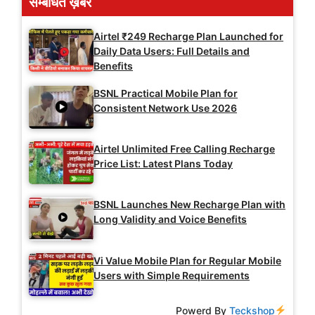
सम्बंधित ख़बरें
Airtel ₹249 Recharge Plan Launched for
Daily Data Users: Full Details and
Benefits
BSNL Practical Mobile Plan for
Consistent Network Use 2026
Airtel Unlimited Free Calling Recharge
Price List: Latest Plans Today
BSNL Launches New Recharge Plan with
Long Validity and Voice Benefits
Vi Value Mobile Plan for Regular Mobile
Users with Simple Requirements
Powerd By
Teckshop