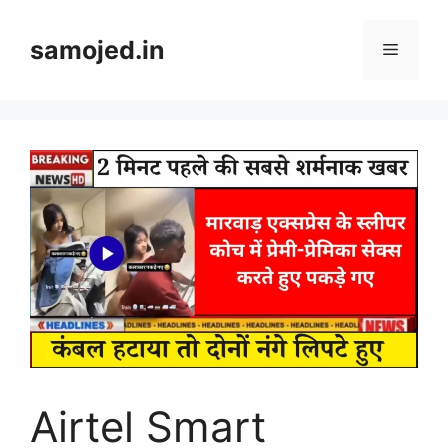
Skip
to
samojed.in
Menu
content
Airtel Smart