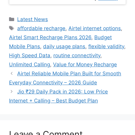
Categories
Latest News
Tags
affordable recharge
,
Airtel internet options
,
Airtel Smart Recharge Plans 2026
,
Budget
Mobile Plans
,
daily usage plans
,
flexible validity
,
High Speed Data
,
routine connectivity
,
Unlimited Calling
,
Value for Money Recharge
Airtel Reliable Mobile Plan Built for Smooth
Everyday Connectivity – 2026 Guide
Jio ₹29 Daily Pack in 2026: Low Price
Internet + Calling – Best Budget Plan
Leave a Comment