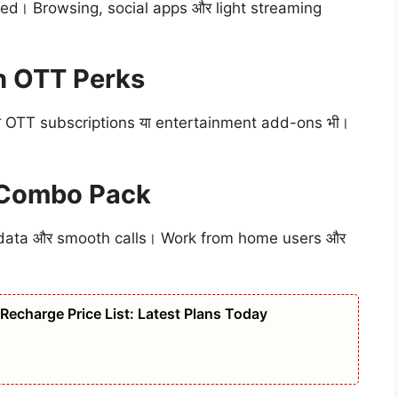
eed। Browsing, social apps और light streaming
h OTT Perks
थ OTT subscriptions या entertainment add-ons भी।
G Combo Pack
d data और smooth calls। Work from home users और
g Recharge Price List: Latest Plans Today