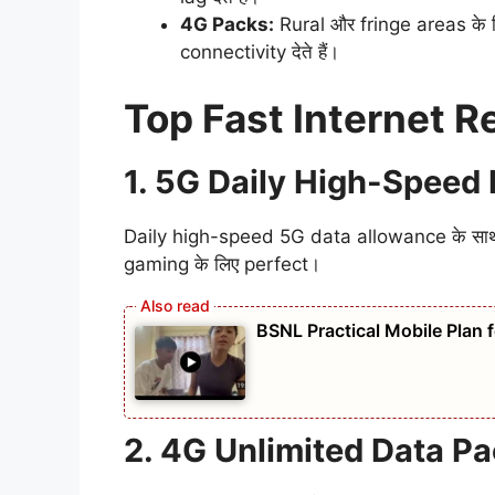
4G Packs:
Rural और fringe areas के ल
connectivity देते हैं।
Top Fast Internet 
1. 5G Daily High-Speed
Daily high-speed 5G data allowance के साथ
gaming के लिए perfect।
BSNL Practical Mobile Plan
2. 4G Unlimited Data P