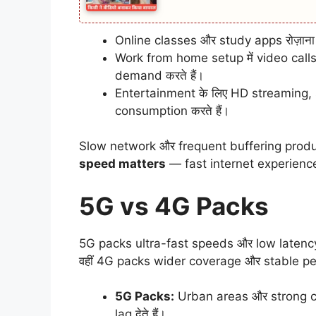
Online classes और study apps रोज़ाना
Work from home setup में video calls
demand करते हैं।
Entertainment के लिए HD streaming
consumption करते हैं।
Slow network और frequent buffering producti
speed matters
— fast internet experience 
5G vs 4G Packs
5G packs ultra-fast speeds और low latency of
वहीं 4G packs wider coverage और stable per
5G Packs:
Urban areas और strong co
lag देते हैं।