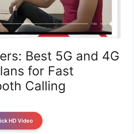
ers: Best 5G and 4G
ans for Fast
oth Calling
ick HD Video