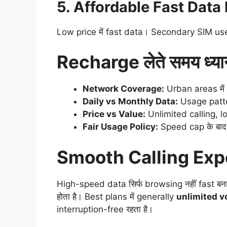
5. Affordable Fast Data
Low price में fast data। Secondary SIM user
Recharge लेते समय ध्यान
Network Coverage:
Urban areas में 
Daily vs Monthly Data:
Usage patter
Price vs Value:
Unlimited calling, lo
Fair Usage Policy:
Speed cap के बाद s
Smooth Calling Exp
High-speed data सिर्फ browsing नहीं fast बन
होता है। Best plans में generally
unlimited vo
interruption-free रहता है।