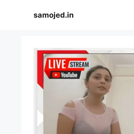
Skip
to
samojed.in
content