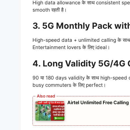
High data allowance के साथ consistent sp
smooth रहती है।
3. 5G Monthly Pack wit
High-speed data + unlimited calling के सा
Entertainment lovers के लिए ideal।
4. Long Validity 5G/4
90 या 180 days validity के साथ high-spee
busy commuters के लिए perfect।
Airtel Unlimited Free Callin