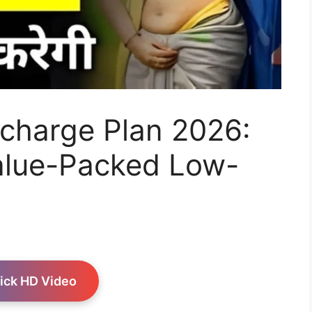
echarge Plan 2026:
Value-Packed Low-
ick HD Video