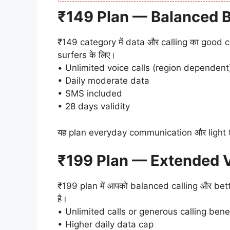
₹149 Plan — Balanced B
₹149 category में data और calling का good
surfers के लिए।
• Unlimited voice calls (region dependent
• Daily moderate data
• SMS included
• 28 days validity
यह plan everyday communication और light t
₹199 Plan — Extended 
₹199 plan में आपको balanced calling और better
है।
• Unlimited calls or generous calling bene
• Higher daily data cap