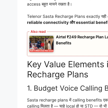
access बहुत मायने रखता है।
Telenor Sasta Recharge Plans exactly यही obj
reliable connectivity और essential benef
Airtel ₹249 Recharge Plan La
Benefits
Key Value Elements 
Recharge Plans
1. Budget Voice Calling 
Sasta recharge plans में calling benefits एक
calling मिलता है — चाहे local हो या STD — वो 