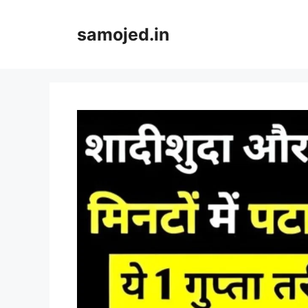
Skip
to
samojed.in
content