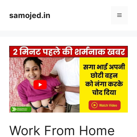
Skip
to
samojed.in
Menu
content
Work From Home