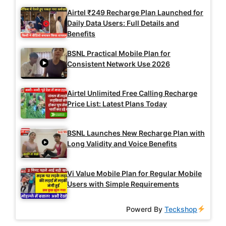
Airtel ₹249 Recharge Plan Launched for
Daily Data Users: Full Details and
Benefits
BSNL Practical Mobile Plan for
Consistent Network Use 2026
Airtel Unlimited Free Calling Recharge
Price List: Latest Plans Today
BSNL Launches New Recharge Plan with
Long Validity and Voice Benefits
Vi Value Mobile Plan for Regular Mobile
Users with Simple Requirements
Powerd By
Teckshop