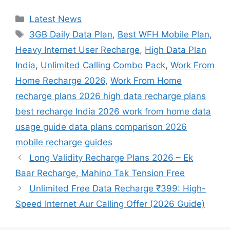
Categories
Latest News
Tags
3GB Daily Data Plan
,
Best WFH Mobile Plan
,
Heavy Internet User Recharge
,
High Data Plan
India
,
Unlimited Calling Combo Pack
,
Work From
Home Recharge 2026
,
Work From Home
recharge plans 2026 high data recharge plans
best recharge India 2026 work from home data
usage guide data plans comparison 2026
mobile recharge guides
Long Validity Recharge Plans 2026 – Ek
Baar Recharge, Mahino Tak Tension Free
Unlimited Free Data Recharge ₹399: High-
Speed Internet Aur Calling Offer (2026 Guide)