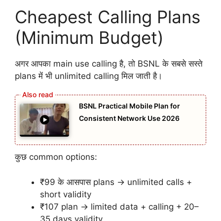
Cheapest Calling Plans
(Minimum Budget)
अगर आपका main use calling है, तो BSNL के सबसे सस्ते
plans में भी unlimited calling मिल जाती है।
BSNL Practical Mobile Plan for
Consistent Network Use 2026
कुछ common options:
₹99 के आसपास plans → unlimited calls +
short validity
₹107 plan → limited data + calling + 20–
35 days validity