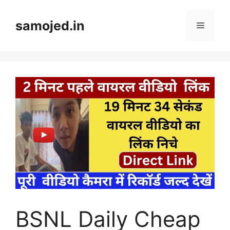
Skip
to
samojed.in
Menu
content
BSNL Daily Cheap