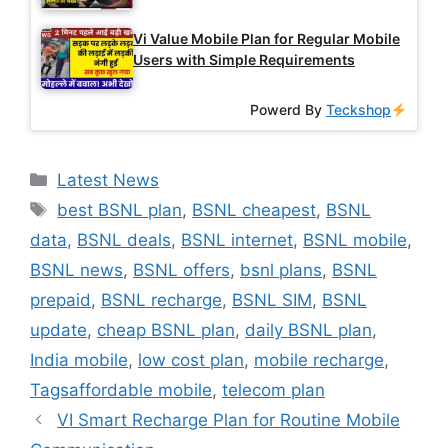
Vi Value Mobile Plan for Regular Mobile
Users with Simple Requirements
Powerd By
Teckshop
Categories
Latest News
Tags
best BSNL plan
,
BSNL cheapest
,
BSNL
data
,
BSNL deals
,
BSNL internet
,
BSNL mobile
,
BSNL news
,
BSNL offers
,
bsnl plans
,
BSNL
prepaid
,
BSNL recharge
,
BSNL SIM
,
BSNL
update
,
cheap BSNL plan
,
daily BSNL plan
,
India mobile
,
low cost plan
,
mobile recharge
,
Tagsaffordable mobile
,
telecom plan
VI Smart Recharge Plan for Routine Mobile