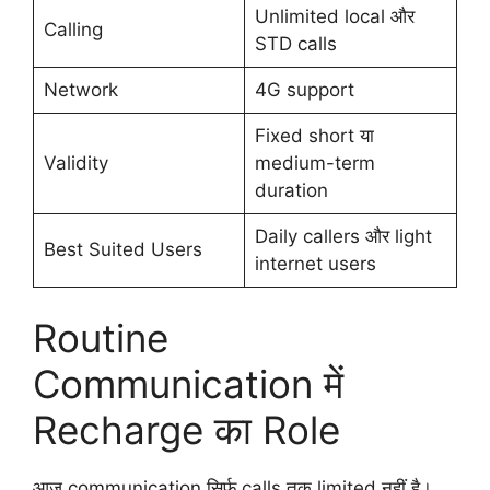
Unlimited local और
Calling
STD calls
Network
4G support
Fixed short या
Validity
medium-term
duration
Daily callers और light
Best Suited Users
internet users
Routine
Communication में
Recharge का Role
आज communication सिर्फ calls तक limited नहीं है।