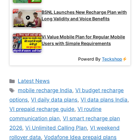
BSNL Launches New Recharge Plan with
Long Validity and Voice Benefits
Vi Value Mobile Plan for Regular Mobile
Users with Simple Requirements
Powerd By
Teckshop
Categories
Latest News
Tags
mobile recharge India
,
VI budget recharge
options
,
VI daily data plans
,
VI data plans India
,
VI prepaid recharge guide
,
VI routine
communication plan
,
VI smart recharge plan
2026
,
Vi Unlimited Calling Plan
,
VI weekend
rollover data
,
Vodafone Idea prepaid plans