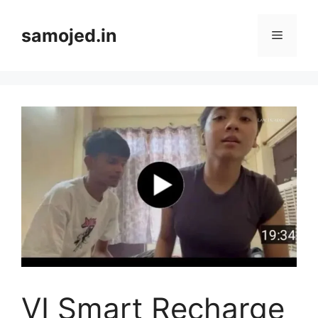
Skip
to
samojed.in
Menu
content
VI Smart Recharge